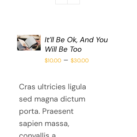
Galería
Redacción
Blog
SELECCIONAR
It’ll Be Ok, And You
Contáctame
Verónica Leija
OPCIONES
Will Be Too
/
Alumnos
Price
–
DETAILS
$
10.00
$
30.00
range:
$10.00
Cras ultricies ligula
through
sed magna dictum
$30.00
porta. Praesent
sapien massa,
convallis a