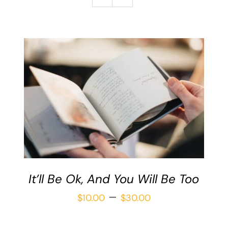
Galería
Redacción
Blog
Contáctame
Verónica Leija
Alumnos
SELECCIONAR OPCIONES
/
DETAILS
It’ll Be Ok, And You Will Be Too
Price
–
$
10.00
$
30.00
range: