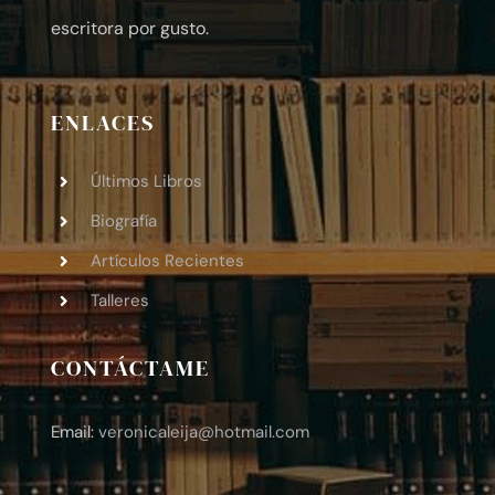
escritora por gusto.
ENLACES
Últimos Libros
Biografía
Artículos Recientes
Talleres
CONTÁCTAME
Email:
veronicaleija
@hotmail.com