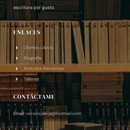
escritora por gusto.
ENLACES
Últimos Libros
Biografía
Artículos Recientes
Talleres
CONTÁCTAME
Email:
veronicaleija
@hotmail.com