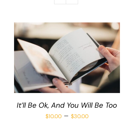
Galería
Redacción
Blog
Contáctame
Verónica Leija
Alumnos
SELECCIONAR OPCIONES
/
DETAILS
It’ll Be Ok, And You Will Be Too
Price
–
$
10.00
$
30.00
range: