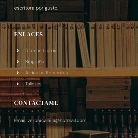
escritora por gusto.
ENLACES
Últimos Libros
Biografía
Artículos Recientes
Talleres
CONTÁCTAME
Email:
veronicaleija
@hotmail.com