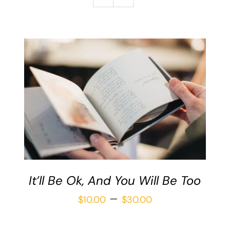
Galería
Redacción
Blog
Contáctame
Verónica Leija
Alumnos
SELECCIONAR OPCIONES
/
DETAILS
It’ll Be Ok, And You Will Be Too
Price
–
$
10.00
$
30.00
range: