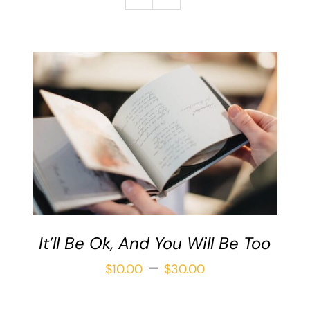
Galería
Redacción
Blog
Contáctame
Verónica Leija
Alumnos
SELECCIONAR OPCIONES
/
DETAILS
It’ll Be Ok, And You Will Be Too
Price
–
$
10.00
$
30.00
range: