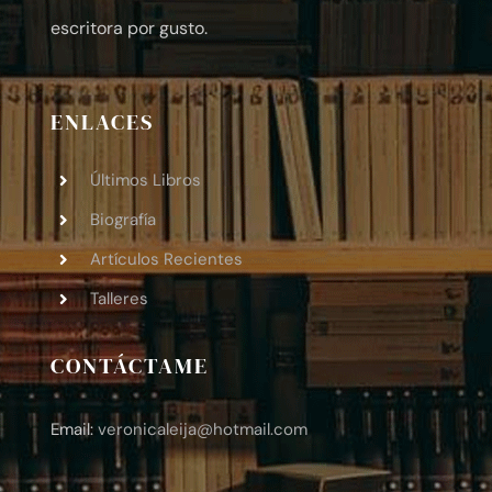
escritora por gusto.
ENLACES
Últimos Libros
Biografía
Artículos Recientes
Talleres
CONTÁCTAME
Email:
veronicaleija
@hotmail.com