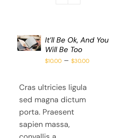
Galería
Redacción
Blog
SELECCIONAR
It’ll Be Ok, And You
Contáctame
Verónica Leija
OPCIONES
Will Be Too
/
Alumnos
Price
–
DETAILS
$
10.00
$
30.00
range:
$10.00
Cras ultricies ligula
through
sed magna dictum
$30.00
porta. Praesent
sapien massa,
convallis a