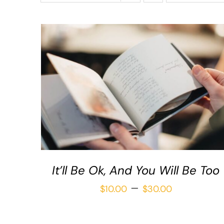
SELECCIONAR OPCIONES
/
QUICK VIEW
It’ll Be Ok, And You Will Be Too
Price
–
$
10.00
$
30.00
range: