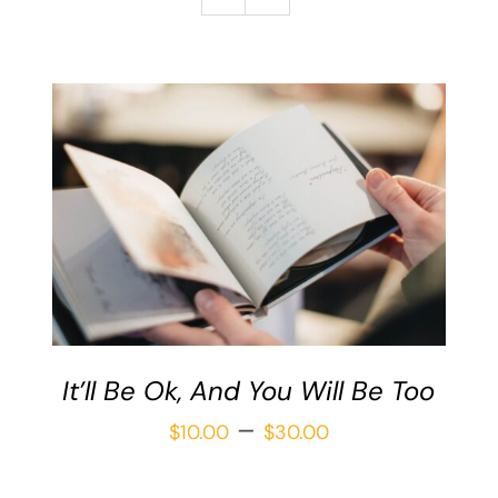
Galería
Redacción
Blog
Contáctame
Verónica Leija
Alumnos
SELECCIONAR OPCIONES
/
DETAILS
It’ll Be Ok, And You Will Be Too
Price
–
$
10.00
$
30.00
range: