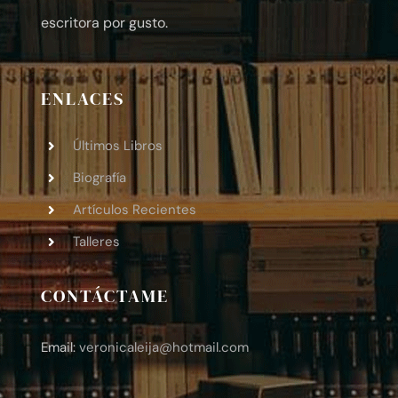
escritora por gusto.
ENLACES
Últimos Libros
Biografía
Artículos Recientes
Talleres
CONTÁCTAME
Email:
veronicaleija
@hotmail.com