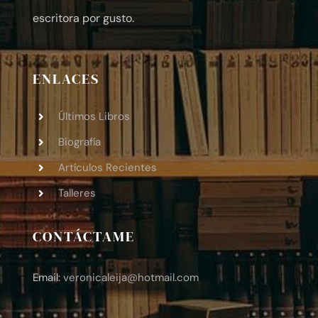
escritora por gusto.
ENLACES
Últimos Libros
Biografía
Artículos Recientes
Talleres
CONTÁCTAME
Email:
veronicaleija
@hotmail.com