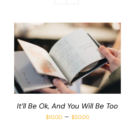
Galería
Redacción
Blog
Contáctame
Verónica Leija
Alumnos
SELECCIONAR OPCIONES
/
DETAILS
It’ll Be Ok, And You Will Be Too
Price
–
$
10.00
$
30.00
range: