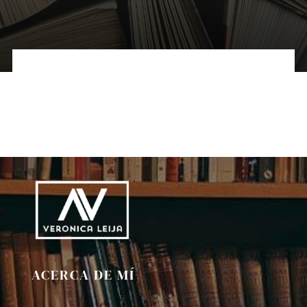
Galería
Redacción
Blog
Contáctame
Verónica Leija
Alumnos
ACERCA DE MÍ