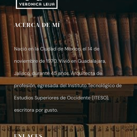
ACERCA DE MÍ
Nació en la Ciudad de México, el 14 de
noviembre de 1970. Vivió en Guadalajara,
Jalisco, durante 45 años. Arquitecta de
profesión, egresada del Instituto Tecnológico de
Estudios Superiores de Occidente (ITESO),
escritora por gusto.
ENLACES