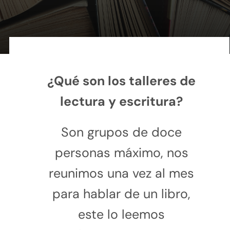
Galería
Redacción
Blog
Contáctame
Verónica Leija
¿Qué son los talleres de
Alumnos
lectura y escritura?
Son grupos de doce
personas máximo, nos
reunimos una vez al mes
para hablar de un libro,
este lo leemos