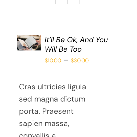
Galería
Redacción
Blog
SELECCIONAR
It’ll Be Ok, And You
Contáctame
Verónica Leija
OPCIONES
Will Be Too
/
Alumnos
Price
–
DETAILS
$
10.00
$
30.00
range:
$10.00
Cras ultricies ligula
through
sed magna dictum
$30.00
porta. Praesent
sapien massa,
convallis a