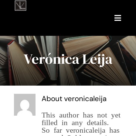
Skip
to
content
Toggle
Naviga
Inicio
Verónica Leija
Acerca de mí
Mis Libros
Talleres de lectura
About
veronicaleija
Proyectos
This author has not yet
filled in any details.
Servicios
So far veronicaleija has