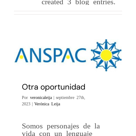
created 3 blog entries.
Galería
Redacción
Blog
Contáctame
Verónica Leija
Alumnos
Otra oportunidad
Por
veronicaleija
|
septiembre 27th,
2023
|
Verónica Leija
Somos personajes de la
vida con un lenguaje